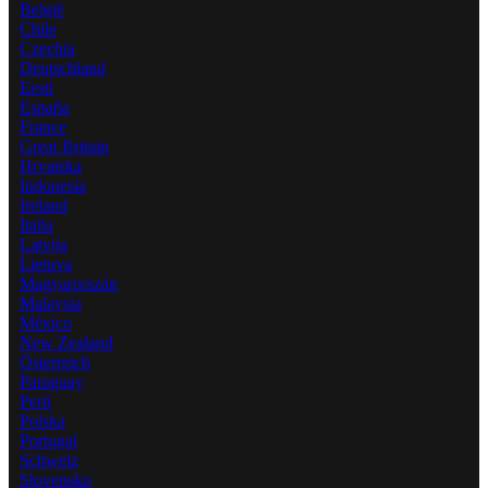
België
Chile
Czechia
Deutschland
Eesti
España
France
Great Britain
Hrvatska
Indonesia
Ireland
Italia
Latvija
Lietuva
Magyarország
Malaysia
México
New Zealand
Österreich
Paraguay
Perú
Polska
Portugal
Schweiz
Slovensko