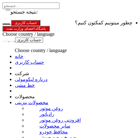
نتیجه جستجو:
چطور میتونیم کمکتون کنیم؟
حساب کاربری
باشگاه اعضای وزارت نفت
Choose country / language
حساب کاربری
Choose country / language
خانه
حساب کاربری
شرکت
درباره لیکومولی
خط مشی
محصولات
محصولات بنزینی
روغن موتور
رادیاتور
افزودنی روغن موتور
سایر محصولات
محافظ خودرو
ضد یخ و ضد جوش