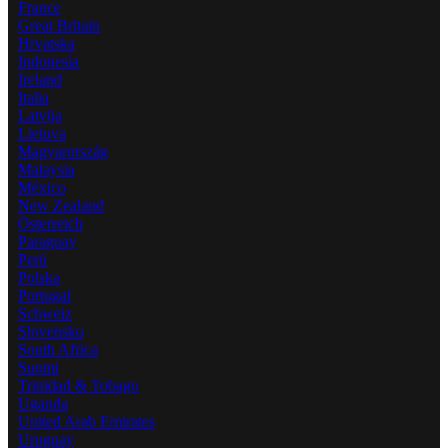
France
Great Britain
Hrvatska
Indonesia
Ireland
Italia
Latvija
Lietuva
Magyarország
Malaysia
México
New Zealand
Österreich
Paraguay
Perú
Polska
Portugal
Schweiz
Slovensko
South Africa
Suomi
Trinidad & Tobago
Uganda
United Arab Emirates
Uruguay